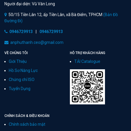
Người đại diện: Vũ Văn Long
50/15 Tiền Lân 12, ấp Tiền Lân, xã Bà Điểm, TPHCM
(Bản Đồ
Đường Đi)
0946729913
|
0946729913
anphuthanh.ceo@gmail.com
VỀ CHÚNG TÔI
HỖ TRỢ KHÁCH HÀNG
Giới Thiệu
TẢI Catalogue
Hồ Sơ Năng Lực
Chứng chỉ ISO
Tuyển Dụng
CHÍNH SÁCH & ĐIỀU KHOẢN
Chính sách bảo mật