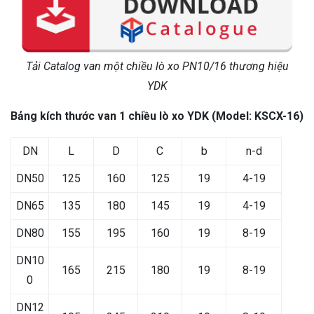
Tải Catalog van một chiều lò xo PN10/16 thương hiệu
YDK
Bảng kích thước van 1 chiều lò xo YDK (Model: KSCX-16)
DN
L
D
C
b
n-d
DN50
125
160
125
19
4-19
DN65
135
180
145
19
4-19
DN80
155
195
160
19
8-19
DN10
165
215
180
19
8-19
0
DN12