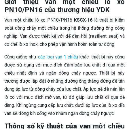
Giới thiệu van một chiều lò xo
PN10/PN16 của thương hiệu YDK
Van một chiều lò xo PN10/PN16
KSCX-16
là thiết bị kiểm
soát dòng chảy một chiều trong hệ thống đường ống công
nghiệp. Van được thiết kế với đế đàn hồi (resilient seat) và
cơ chế lò xo inox, cho phép vận hành hoàn toàn tự động.
Cũng giống như
các loại van 1 chiều
khác, thiết bị này cũng
được sử dụng với mục đích đảm bảo lưu chất đi qua một
chiều nhất định và ngăn dòng chảy ngược. Thiết bị này
thường được lắp đặt ở những đường ống thẳng đứng để tận
dụng áp lực từ dòng chảy của lưu chất. Áp lực sẽ đè nén lên
lò xo với mục đích mở van, từ đó giúp lưu chất đi qua dễ
dàng. Khi ngừng cung cấp lưu chất, dưới áp lực của lò xo đĩa
van sẽ đóng kín cổng vào nhằm ngăn dòng chảy ngược.
Thông số kỹ thuật của van
một chiều