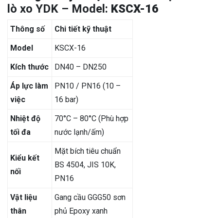
lò xo YDK – Model:
KSCX-16
Thông số
Chi tiết kỹ thuật
Model
KSCX-16
Kích thước
DN40 – DN250
Áp lực làm
PN10 / PN16 (10 –
việc
16 bar)
Nhiệt độ
70°C – 80°C (Phù hợp
tối đa
nước lạnh/ấm)
Mặt bích tiêu chuẩn
Kiểu kết
BS 4504, JIS 10K,
nối
PN16
Vật liệu
Gang cầu GGG50 sơn
thân
phủ Epoxy xanh