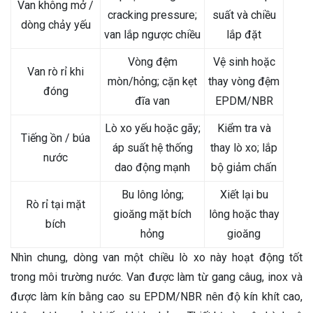
Van không mở /
cracking pressure;
suất và chiều
dòng chảy yếu
van lắp ngược chiều
lắp đặt
Vòng đệm
Vệ sinh hoặc
Van rò rỉ khi
mòn/hỏng; cặn kẹt
thay vòng đệm
đóng
đĩa van
EPDM/NBR
Lò xo yếu hoặc gãy;
Kiểm tra và
Tiếng ồn / búa
áp suất hệ thống
thay lò xo; lắp
nước
dao động mạnh
bộ giảm chấn
Bu lông lỏng;
Xiết lại bu
Rò rỉ tại mặt
gioăng mặt bích
lông hoặc thay
bích
hỏng
gioăng
Nhìn chung, dòng van một chiều lò xo này hoạt động tốt
trong môi trường nước. Van được làm từ gang câug, inox và
được làm kín bằng cao su EPDM/NBR nên độ kín khít cao,