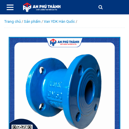
Trang chủ
/
Sản phẩm
/
Van YDK Hàn Quốc
/