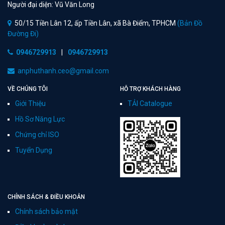
Người đại diện: Vũ Văn Long
50/15 Tiền Lân 12, ấp Tiền Lân, xã Bà Điểm, TPHCM
(Bản Đồ
Đường Đi)
0946729913
|
0946729913
anphuthanh.ceo@gmail.com
VỀ CHÚNG TÔI
HỖ TRỢ KHÁCH HÀNG
Giới Thiệu
TẢI Catalogue
Hồ Sơ Năng Lực
Chứng chỉ ISO
Tuyển Dụng
CHÍNH SÁCH & ĐIỀU KHOẢN
Chính sách bảo mật