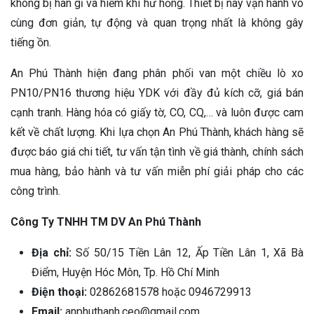
không bị han gỉ và hiếm khi hư hỏng. Thiết bị này vận hành vô
cùng đơn giản, tự động và quan trọng nhất là không gây
tiếng ồn.
An Phú Thành hiện đang phân phối van một chiều lò xo
PN10/PN16 thương hiệu YDK với đầy đủ kích cỡ, giá bán
cạnh tranh. Hàng hóa có giấy tờ, CO, CQ,… và luôn được cam
kết về chất lượng. Khi lựa chọn An Phú Thành, khách hàng sẽ
được báo giá chi tiết, tư vấn tận tình về giá thành, chính sách
mua hàng, bảo hành và tư vấn miễn phí giải pháp cho các
công trình.
Công Ty TNHH TM DV An Phú Thành
Địa chỉ:
Số 50/15 Tiền Lân 12, Ấp Tiền Lân 1, Xã Bà
Điểm, Huyện Hóc Môn, Tp. Hồ Chí Minh
Điện thoại:
02862681578 hoặc 0946729913
Email:
anphuthanh.ceo@gmail.com