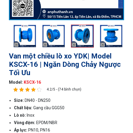
Van một chiều lò xo YDK| Model
KSCX-16 | Ngăn Dòng Chảy Ngược
Tối Ưu
Model:
KSCX-16
4.2/5 - (74 bình chọn)
Size:
DN40 - DN250
Chất liệu:
Gang cầu GGG50
Lò xò:
Inox
Vòng đệm:
EPDM/NBR
Áp lực:
PN10, PN16