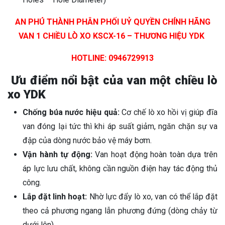
AN PHÚ THÀNH PHÂN PHỐI UỶ QUYỀN CHÍNH HÃNG
VAN 1 CHIỀU LÒ XO KSCX-16 – THƯƠNG HIỆU YDK
HOTLINE: 0946729913
Ưu điểm nổi bật của van một chiều lò
xo YDK
Chống búa nước hiệu quả:
Cơ chế lò xo hồi vị giúp đĩa
van đóng lại tức thì khi áp suất giảm, ngăn chặn sự va
đập của dòng nước bảo vệ máy bơm.
Vận hành tự động:
Van hoạt động hoàn toàn dựa trên
áp lực lưu chất, không cần nguồn điện hay tác động thủ
công.
Lắp đặt linh hoạt:
Nhờ lực đẩy lò xo, van có thể lắp đặt
theo cả phương ngang lẫn phương đứng (dòng chảy từ
dưới lên).