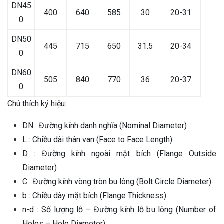
DN45
400
640
585
30
20-31
0
DN50
445
715
650
31.5
20-34
0
DN60
505
840
770
36
20-37
0
Chú thích ký hiệu:
DN : Đường kính danh nghĩa (Nominal Diameter)
L : Chiều dài thân van (Face to Face Length)
D : Đường kính ngoài mặt bích (Flange Outside
Diameter)
C : Đường kính vòng tròn bu lông (Bolt Circle Diameter)
b : Chiều dày mặt bích (Flange Thickness)
n-d : Số lượng lỗ – Đường kính lỗ bu lông (Number of
Holes – Hole Diameter)