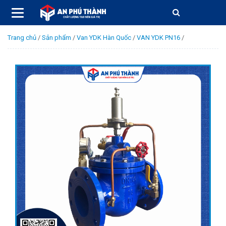
Trang chủ
/
Sản phẩm
/
Van YDK Hàn Quốc
/
VAN YDK PN16
/