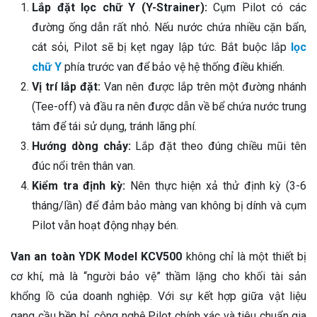
Lắp đặt lọc chữ Y (Y-Strainer):
Cụm Pilot có các
đường ống dẫn rất nhỏ. Nếu nước chứa nhiều cặn bẩn,
cát sỏi, Pilot sẽ bị kẹt ngay lập tức.
Bắt buộc
lắp
lọc
chữ Y
phía trước van để bảo vệ hệ thống điều khiển.
Vị trí lắp đặt:
Van nên được lắp trên một đường nhánh
(Tee-off) và đầu ra nên được dẫn về bể chứa nước trung
tâm để tái sử dụng, tránh lãng phí.
Hướng dòng chảy:
Lắp đặt theo đúng chiều mũi tên
đúc nổi trên thân van.
Kiểm tra định kỳ:
Nên thực hiện xả thử định kỳ (3-6
tháng/lần) để đảm bảo màng van không bị dính và cụm
Pilot vẫn hoạt động nhạy bén.
Van an toàn YDK Model KCV500
không chỉ là một thiết bị
cơ khí, mà là “người bảo vệ” thầm lặng cho khối tài sản
khổng lồ của doanh nghiệp. Với sự kết hợp giữa vật liệu
gang cầu bền bỉ, công nghệ Pilot chính xác và tiêu chuẩn gia