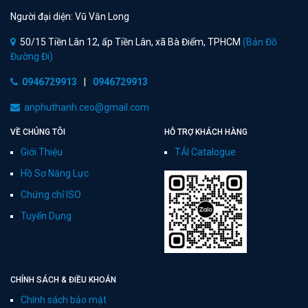
Người đại diện: Vũ Văn Long
50/15 Tiền Lân 12, ấp Tiền Lân, xã Bà Điểm, TPHCM
(Bản Đồ
Đường Đi)
0946729913
|
0946729913
anphuthanh.ceo@gmail.com
VỀ CHÚNG TÔI
HỖ TRỢ KHÁCH HÀNG
Giới Thiệu
TẢI Catalogue
Hồ Sơ Năng Lực
Chứng chỉ ISO
Tuyển Dụng
CHÍNH SÁCH & ĐIỀU KHOẢN
Chính sách bảo mật