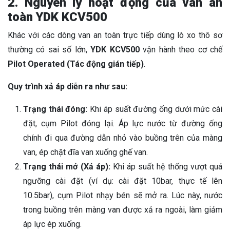
2. Nguyên lý hoạt động của van an
toàn YDK KCV500
Khác với các dòng van an toàn trực tiếp dùng lò xo thô sơ
thường có sai số lớn,
YDK KCV500
vận hành theo cơ chế
Pilot Operated (Tác động gián tiếp)
.
Quy trình xả áp diễn ra như sau:
Trạng thái đóng:
Khi áp suất đường ống dưới mức cài
đặt, cụm Pilot đóng lại. Áp lực nước từ đường ống
chính đi qua đường dẫn nhỏ vào buồng trên của màng
van, ép chặt đĩa van xuống ghế van.
Trạng thái mở (Xả áp):
Khi áp suất hệ thống vượt quá
ngưỡng cài đặt (ví dụ: cài đặt 10bar, thực tế lên
10.5bar), cụm Pilot nhạy bén sẽ mở ra. Lúc này, nước
trong buồng trên màng van được xả ra ngoài, làm giảm
áp lực ép xuống.