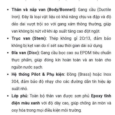
Thân và nắp van (Body/Bonnet):
Gang cầu (Ductile
Iron). Đây là loại vật liệu có khả năng chịu va đập và độ
dẻo dai vượt trội so với gang xám thông thường, giúp
van không bị nứt vỡ khi áp suất tăng cao đột ngột.
Trục van (Stem):
Thép không gỉ 2Cr13, đảm bảo
không bị kẹt van do rỉ sét sau thời gian dài sử dụng.
Đĩa van (Disc):
Gang cầu bọc cao su EPDM tiêu chuẩn
thực phẩm, giúp đóng kín hoàn toàn và an toàn cho
nguồn nước sạch.
Hệ thống Pilot & Phụ kiện:
Đồng (Brass) hoặc Inox
304, đảm bảo độ nhạy cho các đường dẫn tín hiệu áp
suất nhỏ.
Lớp phủ:
Toàn bộ thân van được sơn phủ
Epoxy tĩnh
điện màu xanh
với độ dày cao, giúp chống ăn mòn và
oxy hóa trong mọi điều kiện môi trường.