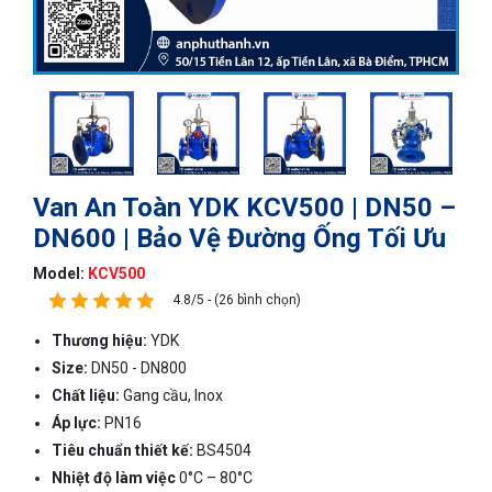
Van An Toàn YDK KCV500 | DN50 –
DN600 | Bảo Vệ Đường Ống Tối Ưu
Model:
KCV500
4.8/5 - (26 bình chọn)
Thương hiệu:
YDK
Size:
DN50 - DN800
Chất liệu:
Gang cầu, Inox
Áp lực:
PN16
Tiêu chuẩn thiết kế:
BS4504
Nhiệt độ làm việc
0°C – 80°C