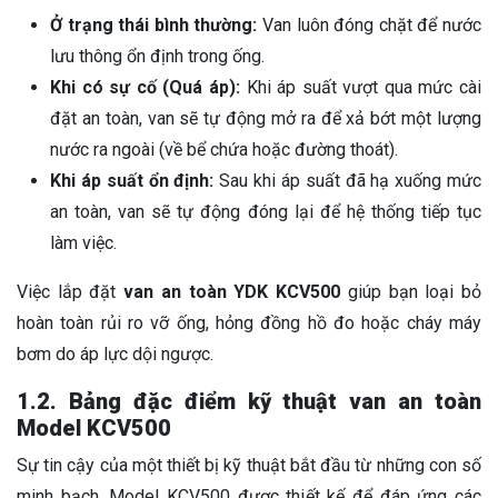
Ở trạng thái bình thường:
Van luôn đóng chặt để nước
lưu thông ổn định trong ống.
Khi có sự cố (Quá áp):
Khi áp suất vượt qua mức cài
đặt an toàn, van sẽ tự động mở ra để xả bớt một lượng
nước ra ngoài (về bể chứa hoặc đường thoát).
Khi áp suất ổn định:
Sau khi áp suất đã hạ xuống mức
an toàn, van sẽ tự động đóng lại để hệ thống tiếp tục
làm việc.
Việc lắp đặt
van an toàn
YDK KCV500
giúp bạn loại bỏ
hoàn toàn rủi ro vỡ ống, hỏng đồng hồ đo hoặc cháy máy
bơm do áp lực dội ngược.
1.2. Bảng đặc điểm kỹ thuật van an toàn
Model KCV500
Sự tin cậy của một thiết bị kỹ thuật bắt đầu từ những con số
minh bạch. Model KCV500 được thiết kế để đáp ứng các