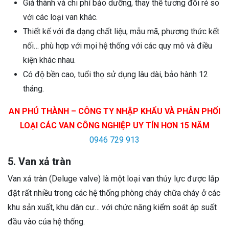
Giá thành và chi phí bảo dưỡng, thay thế tương đối rẻ so
với các loại van khác.
Thiết kế với đa dạng chất liệu, mẫu mã, phương thức kết
nối… phù hợp với mọi hệ thống với các quy mô và điều
kiện khác nhau.
Có độ bền cao, tuổi thọ sử dụng lâu dài, bảo hành 12
tháng.
AN PHÚ THÀNH – CÔNG TY NHẬP KHẨU VÀ PHÂN PHỐI
LOẠI CÁC VAN CÔNG NGHIỆP UY TÍN HƠN 15 NĂM
0946 729 913
5. Van xả tràn
Van xả tràn (Deluge valve) là một loại van thủy lực được lắp
đặt rất nhiều trong các hệ thống phòng cháy chữa cháy ở các
khu sản xuất, khu dân cư… với chức năng kiểm soát áp suất
đầu vào của hệ thống.