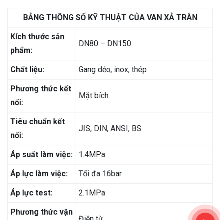
BẢNG THÔNG SỐ KỸ THUẬT CỦA VAN XẢ TRÀN
Kích thước sản
DN80 – DN150
phẩm:
Chất liệu:
Gang dẻo, inox, thép
Phương thức kết
Mặt bích
nối:
Tiêu chuẩn kết
JIS, DIN, ANSI, BS
nối:
Áp suất làm việc:
1.4MPa
Áp lực làm việc:
Tối đa 16bar
Áp lực test:
2.1MPa
Phương thức vận
Điện từ