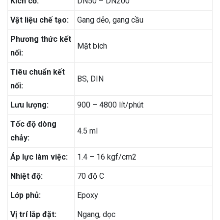
Kích cỡ:
DN50 – DN200
Vật liệu chế tạo:
Gang dẻo, gang cầu
Phương thức kết
Mặt bích
nối:
Tiêu chuẩn kết
BS, DIN
nối:
Lưu lượng:
900 – 4800 lít/phút
Tốc độ dòng
4.5 ml
chảy:
Áp lực làm việc:
1.4 – 16 kgf/cm2
Nhiệt độ:
70 độ C
Lớp phủ:
Epoxy
Vị trí lắp đặt:
Ngang, dọc