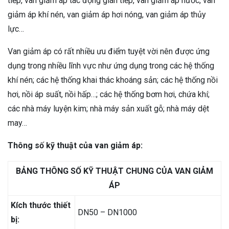
tiếp, van giảm áp tác động gián tiếp, van giảm áp nước, van
giảm áp khí nén, van giảm áp hơi nóng, van giảm áp thủy
lực…
Van giảm áp có rất nhiều ưu điểm tuyệt vời nên được ứng
dụng trong nhiều lĩnh vực như ứng dụng trong các hệ thống
khí nén; các hệ thống khai thác khoáng sản; các hệ thống nồi
hơi, nồi áp suất, nồi hấp…; các hệ thống bơm hơi, chứa khí;
các nhà máy luyện kim; nhà máy sản xuất gỗ; nhà máy dệt
may…
Thông số kỹ thuật của van giảm áp:
BẢNG THÔNG SỐ KỸ THUẬT CHUNG CỦA VAN GIẢM
ÁP
Kích thước thiết
DN50 – DN1000
bị: