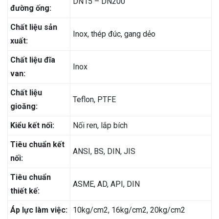
DN15 – DN200
đường ống:
Chất liệu sản
Inox, thép đúc, gang dẻo
xuất:
Chất liệu đĩa
Inox
van:
Chất liệu
Teflon, PTFE
gioăng:
Kiểu kết nối:
Nối ren, lắp bích
Tiêu chuẩn kết
ANSI, BS, DIN, JIS
nối:
Tiêu chuẩn
ASME, AD, API, DIN
thiết kế:
Áp lực làm việc:
10kg/cm2, 16kg/cm2, 20kg/cm2