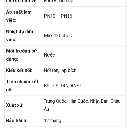
Lớp lót bảo vệ:
Epoxy cao cấp
Áp suất làm
PN10 – PN16
việc:
Nhiệt độ làm
Max 120 độ C
việc:
Môi trường sử
Nước
dụng:
Kiểu kết nối:
Nối ren, lắp bích
Tiêu chuẩn kết
BS, JIS, DIN, ANSI
nối:
Trung Quốc, Hàn Quốc, Nhật Bản, Châu
Xuất xứ:
Âu
Bảo hành:
12 tháng