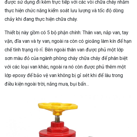
được sử dụng đi kèm trực tiếp với các vòi chữa cháy nhằm
thực hiện chức năng kiểm soát lưu lượng và tốc độ dòng
chảy khi đang thực hiện chữa cháy.
Thiết bị này gồm có 5 bộ phận chính: Thân van, nắp van, tay
vặn, đĩa van và ty van, ngoài ra còn có gioăng làm kín để hạn
chế tình trạng rò rỉ. Bên ngoài thân van được phủ một lớp
sơn màu đỏ của ngành phòng cháy chữa cháy để phân biệt
với các loại van khác, ngoài ra nó còn được phủ thêm một
lớp epoxy để bảo vệ van không bị gỉ sét khi để lâu trong
điều kiện ngoài trời, nắng mưa, bụi bẩn…