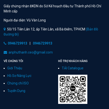
Giấy chứng nhận ĐKDN do Sở Kế hoạch Đầu tư Thành phố Hồ Chí
Minh cấp
Người đại diện: Vũ Văn Long
50/15 Tiền Lân 12, ấp Tiền Lân, xã Bà Điểm, TPHCM
(Bản Đồ
Đường Đi)
0946729913
|
0946729913
anphuthanh.ceo@gmail.com
VỀ CHÚNG TÔI
HỖ TRỢ KHÁCH HÀNG
Giới Thiệu
TẢI Catalogue
Hồ Sơ Năng Lực
Chứng chỉ ISO
Tuyển Dụng