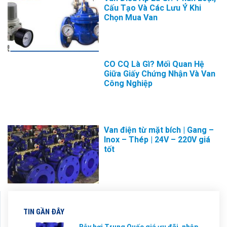
Cấu Tạo Và Các Lưu Ý Khi
Chọn Mua Van
CO CQ Là Gì? Mối Quan Hệ
Giữa Giấy Chứng Nhận Và Van
Công Nghiệp
Van điện từ mặt bích | Gang –
Inox – Thép | 24V – 220V giá
tốt
TIN GẦN ĐÂY
Bẫy hơi Trung Quốc giá ưu đãi, nhập