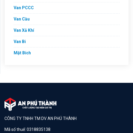
Van PCCC
Van Cầu
Van Xả Khí
Van Bi
Mặt Bích
CÔNG TY TNHH TM DV AN PHÚ THÀNH
Mã số thuế: 0318835138