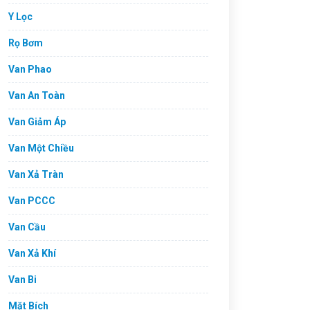
Y Lọc
Rọ Bơm
Van Phao
Van An Toàn
Van Giảm Áp
Van Một Chiều
Van Xả Tràn
Van PCCC
Van Cầu
Van Xả Khí
Van Bi
Mặt Bích