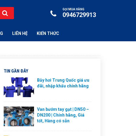
GỌI MUA HÀNG
0946729913
NG
LIÊN HỆ
KIẾN THỨC
TIN GẦN ĐÂY
Bẫy hơi Trung Quốc giá ưu
đãi, nhập khẩu chính hãng
Van bướm tay gạt | DN50 –
DN200 | Chính hãng, Giá
tốt, Hàng có sẵn