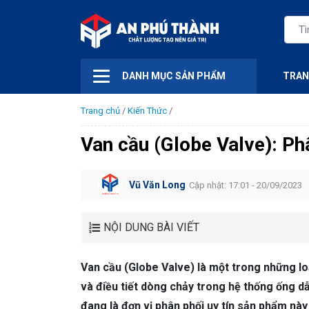
DANH MỤC SẢN PHẨM
TRAN
Trang chủ
/
Kiến Thức
/
Van cầu (Globe Valve): Ph
Vũ Văn Long
Cập nhật: 17:01 - 20/09/2023
NỘI DUNG BÀI VIẾT
Van cầu (Globe Valve) là một trong những lo
và điều tiết dòng chảy trong hệ thống ống dẫ
đang là đơn vị phân phối uy tín sản phẩm này