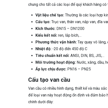
chung cho tất cả các loại để quý khách hàng có 
Vật liệu chế tạo:
Thường là các loại hợp ki
Cấu tạo:
Trục van, thân van, nắp van, đĩa va
Kích thước:
DN15 – DN1200
Kiểu kết nối:
ren, lắp bích,…
Phương thức vận hành:
Tay quay vô lăng, 
Nhiệt độ:
-20 độ đến 450 độ C
Tiêu chuẩn kết nối:
ANSI, DIN, BS, JIS,…
Môi trường hoạt động:
Nước, xăng, dầu, hó
Áp lực chịu được:
PN16 – PN25
Cấu tạo van cầu
Van cầu có nhiều hình dạng, thiết kế và màu sắc
để loại van này hoạt động ổn định và đảm bảo h
chính dưới đây: