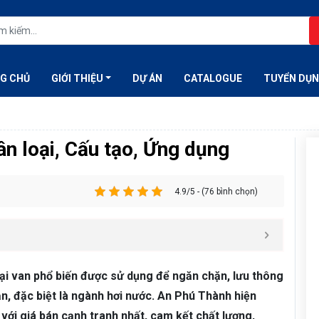
G CHỦ
GIỚI THIỆU
DỰ ÁN
CATALOGUE
TUYỂN DỤ
ân loại, Cấu tạo, Ứng dụng
4.9/5 - (76 bình chọn)
ại van phổ biến được sử dụng để ngăn chặn, lưu thông
n, đặc biệt là ngành hơi nước. An Phú Thành hiện
 với giá bán cạnh tranh nhất, cam kết chất lượng,