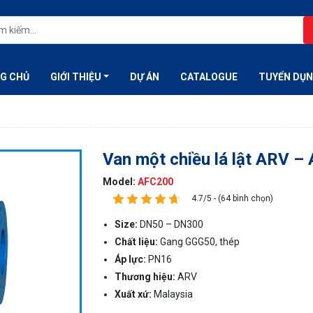
G CHỦ
GIỚI THIỆU
DỰ ÁN
CATALOGUE
TUYỂN DỤ
Van một chiều lá lật ARV –
Model:
AFC200
4.7/5 - (64 bình chọn)
Size:
DN50 – DN300
Chất liệu:
Gang GGG50, thép
Áp lực:
PN16
Thương hiệu:
ARV
Xuất xứ:
Malaysia