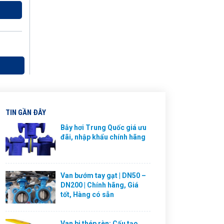
TIN GẦN ĐÂY
Bẫy hơi Trung Quốc giá ưu
đãi, nhập khẩu chính hãng
Van bướm tay gạt | DN50 –
DN200 | Chính hãng, Giá
tốt, Hàng có sẵn
Van bi thép rèn: Cấu tạo,