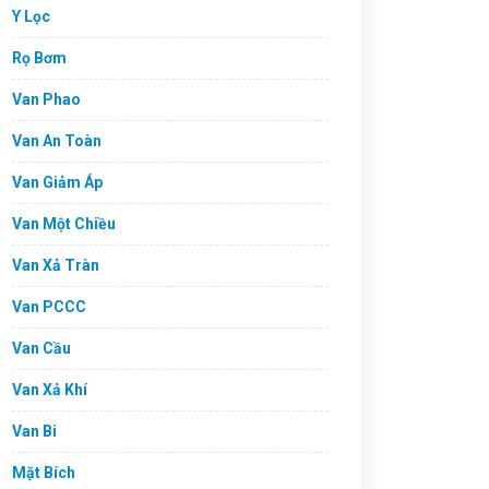
Y Lọc
Rọ Bơm
Van Phao
Van An Toàn
Van Giảm Áp
Van Một Chiều
Van Xả Tràn
Van PCCC
Van Cầu
Van Xả Khí
Van Bi
Mặt Bích