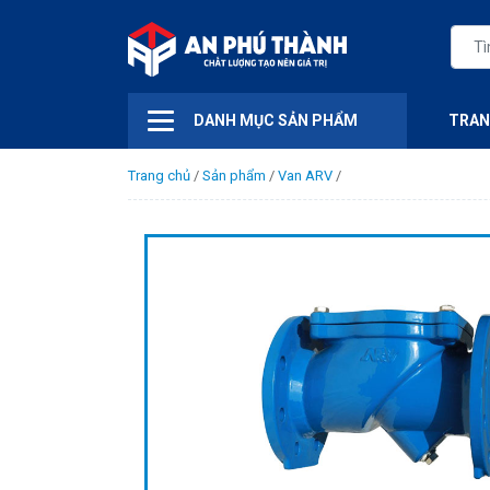
DANH MỤC SẢN PHẨM
TRAN
Trang chủ
/
Sản phẩm
/
Van ARV
/