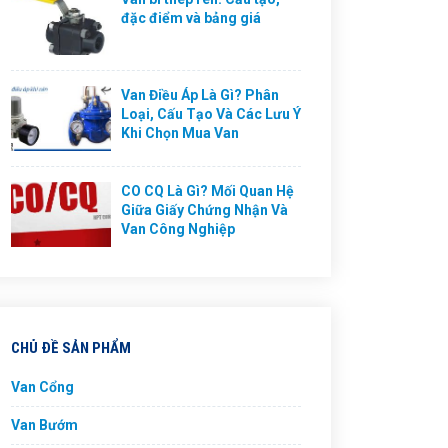
đặc điểm và bảng giá
Van Điều Áp Là Gì? Phân
Loại, Cấu Tạo Và Các Lưu Ý
Khi Chọn Mua Van
CO CQ Là Gì? Mối Quan Hệ
Giữa Giấy Chứng Nhận Và
Van Công Nghiệp
CHỦ ĐỀ SẢN PHẨM
Van Cổng
Van Bướm