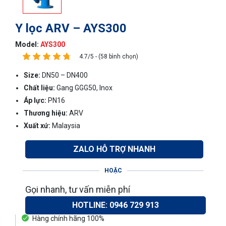
Y lọc ARV – AYS300
Model:
AYS300
4.7/5 - (58 bình chọn)
Size:
DN50 – DN400
Chất liệu:
Gang GGG50, Inox
Áp lực:
PN16
Thương hiệu:
ARV
Xuất xứ:
Malaysia
ZALO HỖ TRỢ NHANH
HOẶC
Gọi nhanh, tư vấn miễn phí
HOTLINE: 0946 729 913
Hàng chính hãng 100%