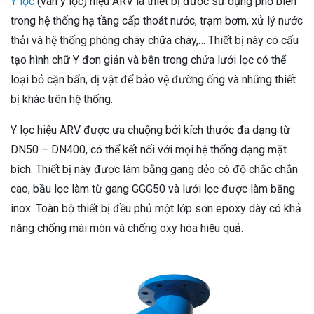
Y lọc
(van y lọc) hiệu ARV là thiết bị được sử dụng phổ biến
trong hệ thống hạ tầng cấp thoát nước, trạm bơm, xử lý nước
thải và hệ thống phòng cháy chữa cháy,… Thiết bị này có cấu
tạo hình chữ Y đơn giản và bên trong chứa lưới lọc có thể
loại bỏ cặn bẩn, dị vật để bảo vệ đường ống và những thiết
bị khác trên hệ thống.
Y lọc hiệu ARV được ưa chuộng bởi kích thước đa dạng từ
DN50 – DN400, có thể kết nối với mọi hệ thống dạng mặt
bích. Thiết bị này được làm bằng gang dẻo có độ chắc chắn
cao, bầu lọc làm từ gang GGG50 và lưới lọc được làm bằng
inox. Toàn bộ thiết bị đều phủ một lớp sơn epoxy dày có khả
năng chống mài mòn và chống oxy hóa hiệu quả.