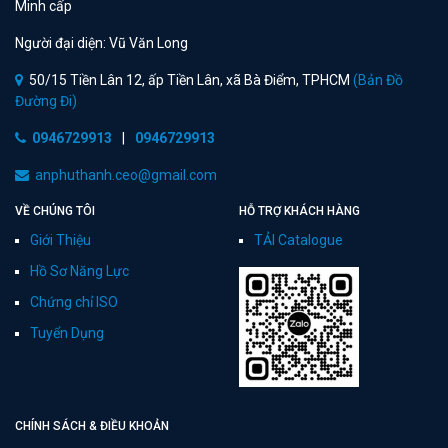
Minh cấp
Người đại diện: Vũ Văn Long
50/15 Tiền Lân 12, ấp Tiền Lân, xã Bà Điểm, TPHCM
(Bản Đồ
Đường Đi)
0946729913
|
0946729913
anphuthanh.ceo@gmail.com
VỀ CHÚNG TÔI
HỖ TRỢ KHÁCH HÀNG
Giới Thiệu
TẢI Catalogue
Hồ Sơ Năng Lực
Chứng chỉ ISO
Tuyển Dụng
CHÍNH SÁCH & ĐIỀU KHOẢN