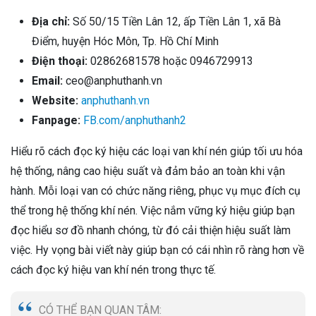
Địa chỉ:
Số 50/15 Tiền Lân 12, ấp Tiền Lân 1, xã Bà
Điểm, huyện Hóc Môn, Tp. Hồ Chí Minh
Điện thoại:
02862681578 hoặc 0946729913
Email:
ceo@anphuthanh.vn
Website:
anphuthanh.vn
Fanpage:
FB.com/anphuthanh2
Hiểu rõ cách đọc ký hiệu các loại van khí nén giúp tối ưu hóa
hệ thống, nâng cao hiệu suất và đảm bảo an toàn khi vận
hành. Mỗi loại van có chức năng riêng, phục vụ mục đích cụ
thể trong hệ thống khí nén. Việc nắm vững ký hiệu giúp bạn
đọc hiểu sơ đồ nhanh chóng, từ đó cải thiện hiệu suất làm
việc. Hy vọng bài viết này giúp bạn có cái nhìn rõ ràng hơn về
cách đọc ký hiệu van khí nén trong thực tế.
CÓ THỂ BẠN QUAN TÂM: