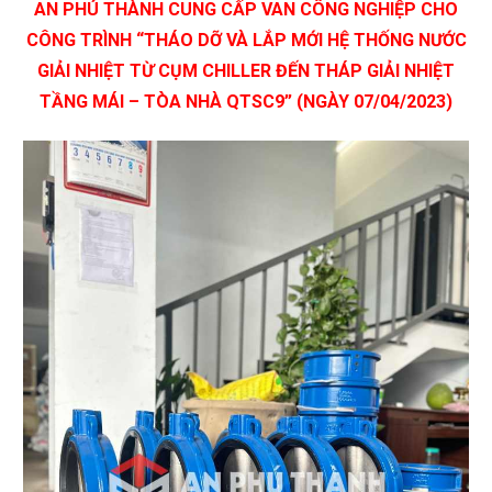
AN PHÚ THÀNH CUNG CẤP VAN CÔNG NGHIỆP CHO
CÔNG TRÌNH “THÁO DỠ VÀ LẮP MỚI HỆ THỐNG NƯỚC
GIẢI NHIỆT TỪ CỤM CHILLER ĐẾN THÁP GIẢI NHIỆT
TẦNG MÁI – TÒA NHÀ QTSC9” (NGÀY 07/04/2023)