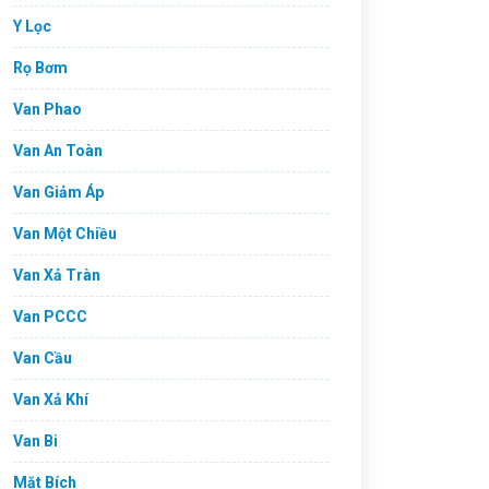
Y Lọc
Rọ Bơm
Van Phao
Van An Toàn
Van Giảm Áp
Van Một Chiều
Van Xả Tràn
Van PCCC
Van Cầu
Van Xả Khí
Van Bi
Mặt Bích