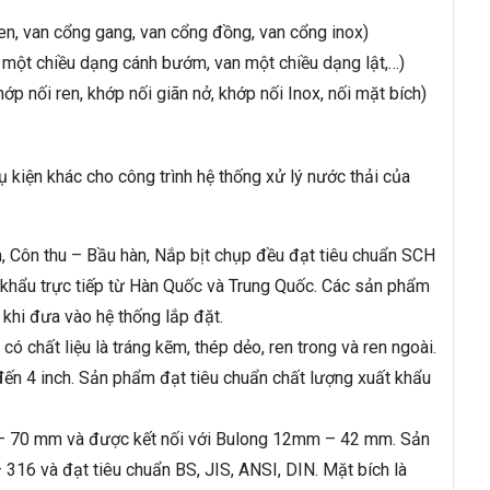
ren, van cổng gang, van cổng đồng, van cổng inox)
 một chiều dạng cánh bướm, van một chiều dạng lật,…)
ớp nối ren, khớp nối giãn nở, khớp nối Inox, nối mặt bích)
 kiện khác cho công trình hệ thống xử lý nước thải của
ảm, Côn thu – Bầu hàn, Nắp bịt chụp đều đạt tiêu chuẩn SCH
khẩu trực tiếp từ Hàn Quốc và Trung Quốc. Các sản phẩm
 khi đưa vào hệ thống lắp đặt.
 có chất liệu là tráng kẽm, thép dẻo, ren trong và ren ngoài.
ến 4 inch. Sản phẩm đạt tiêu chuẩn chất lượng xuất khẩu
 – 70 mm và được kết nối với Bulong 12mm – 42 mm. Sản
 316 và đạt tiêu chuẩn BS, JIS, ANSI, DIN. Mặt bích là