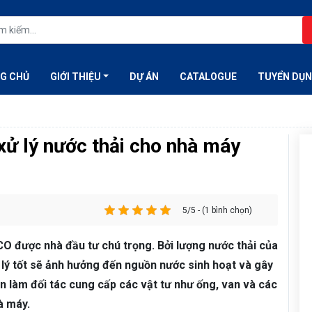
G CHỦ
GIỚI THIỆU
DỰ ÁN
CATALOGUE
TUYỂN DỤ
xử lý nước thải cho nhà máy
5/5 - (1 bình chọn)
O được nhà đầu tư chú trọng. Bởi lượng nước thải của
 lý tốt sẽ ảnh hưởng đến nguồn nước sinh hoạt và gây
 làm đối tác cung cấp các vật tư như ống, van và các
à máy.