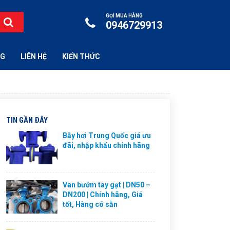
GỌI MUA HÀNG
0946729913
NG
LIÊN HỆ
KIẾN THỨC
TIN GẦN ĐÂY
Bẫy hơi Trung Quốc giá ưu
đãi, nhập khẩu chính hãng
Van bướm tay gạt | DN50 –
DN200 | Chính hãng, Giá
tốt, Hàng có sẵn