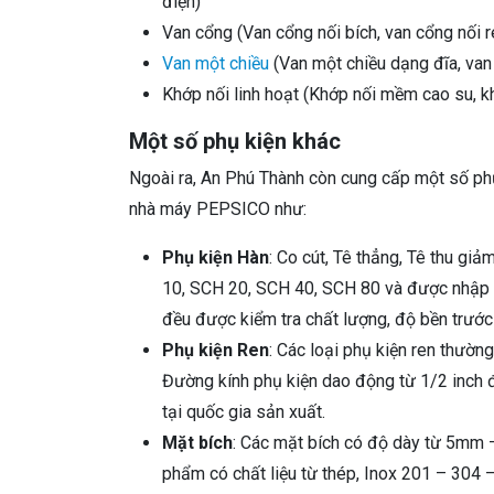
điện)
Van cổng (Van cổng nối bích, van cổng nối 
Van một chiều
(Van một chiều dạng đĩa, van
Khớp nối linh hoạt (Khớp nối mềm cao su, kh
Một số phụ kiện khác
Ngoài ra, An Phú Thành còn cung cấp một số phụ
nhà máy PEPSICO như:
Phụ kiện Hàn
: Co cút, Tê thẳng, Tê thu gi
10, SCH 20, SCH 40, SCH 80 và được nhập 
đều được kiểm tra chất lượng, độ bền trước
Phụ kiện Ren
: Các loại phụ kiện ren thường
Đường kính phụ kiện dao động từ 1/2 inch đ
tại quốc gia sản xuất.
Mặt bích
: Các mặt bích có độ dày từ 5mm
phẩm có chất liệu từ thép, Inox 201 – 304 –