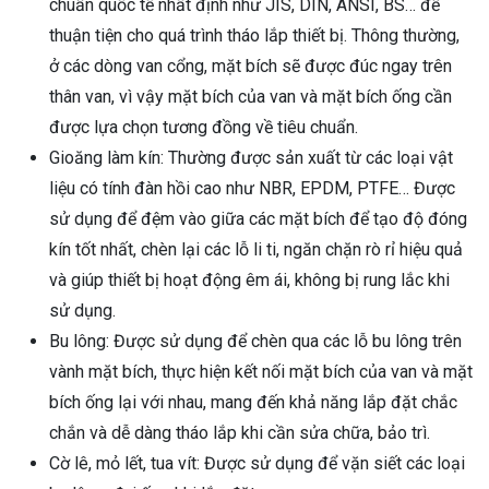
chuẩn quốc tế nhất định như JIS, DIN, ANSI, BS… để
thuận tiện cho quá trình tháo lắp thiết bị. Thông thường,
ở các dòng van cổng, mặt bích sẽ được đúc ngay trên
thân van, vì vậy mặt bích của van và mặt bích ống cần
được lựa chọn tương đồng về tiêu chuẩn.
Gioăng làm kín: Thường được sản xuất từ các loại vật
liệu có tính đàn hồi cao như NBR, EPDM, PTFE… Được
sử dụng để đệm vào giữa các mặt bích để tạo độ đóng
kín tốt nhất, chèn lại các lỗ li ti, ngăn chặn rò rỉ hiệu quả
và giúp thiết bị hoạt động êm ái, không bị rung lắc khi
sử dụng.
Bu lông: Được sử dụng để chèn qua các lỗ bu lông trên
vành mặt bích, thực hiện kết nối mặt bích của van và mặt
bích ống lại với nhau, mang đến khả năng lắp đặt chắc
chắn và dễ dàng tháo lắp khi cần sửa chữa, bảo trì.
Cờ lê, mỏ lết, tua vít: Được sử dụng để vặn siết các loại