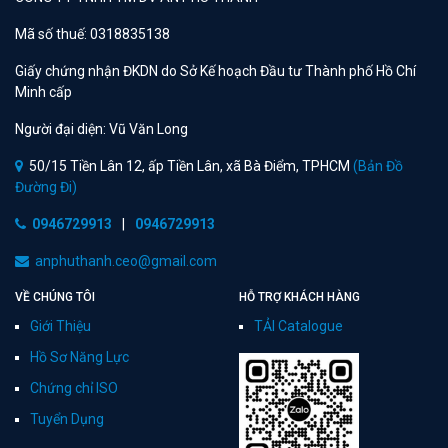
Mã số thuế: 0318835138
Giấy chứng nhận ĐKDN do Sở Kế hoạch Đầu tư Thành phố Hồ Chí
Minh cấp
Người đại diện: Vũ Văn Long
50/15 Tiền Lân 12, ấp Tiền Lân, xã Bà Điểm, TPHCM
(Bản Đồ
Đường Đi)
0946729913
|
0946729913
anphuthanh.ceo@gmail.com
VỀ CHÚNG TÔI
HỖ TRỢ KHÁCH HÀNG
Giới Thiệu
TẢI Catalogue
Hồ Sơ Năng Lực
Chứng chỉ ISO
Tuyển Dụng