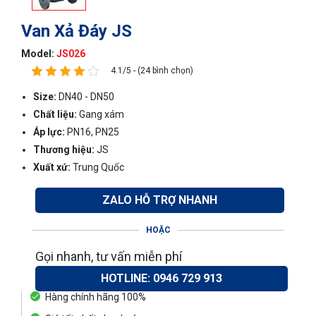
Van Xả Đáy JS
Model:
JS026
4.1/5 - (24 bình chọn)
Size:
DN40 - DN50
Chất liệu:
Gang xám
Áp lực:
PN16, PN25
Thương hiệu:
JS
Xuất xứ:
Trung Quốc
ZALO HỖ TRỢ NHANH
HOẶC
Gọi nhanh, tư vấn miễn phí
HOTLINE: 0946 729 913
Hàng chính hãng 100%