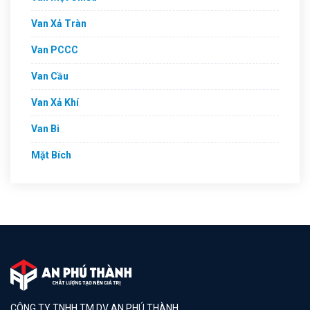
Van Xả Tràn
Van PCCC
Van Cầu
Van Xả Khí
Van Bi
Mặt Bích
CÔNG TY TNHH TM DV AN PHÚ THÀNH