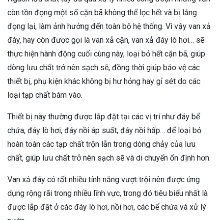
còn tồn đọng một số cặn bã không thể lọc hết và bị lắng
đọng lại, làm ảnh hưởng đến toàn bộ hệ thống. Vì vậy van xả
đáy, hay còn được gọi là van xả cặn, van xả đáy lò hơi… sẽ
thực hiện hành động cuối cùng này, loại bỏ hết cặn bã, giúp
dòng lưu chất trở nên sạch sẽ, đồng thời giúp bảo vệ các
thiết bị, phụ kiện khác không bị hư hỏng hay gỉ sét do các
loại tạp chất bám vào.
Thiết bị này thường được lắp đặt tại các vị trí như đáy bể
chứa, đáy lò hơi, đáy nồi áp suất, đáy nồi hấp… để loại bỏ
hoàn toàn các tạp chất trộn lẫn trong dòng chảy của lưu
chất, giúp lưu chất trở nên sạch sẽ và di chuyển ổn định hơn.
Van xả đáy có rất nhiều tính năng vượt trội nên được ứng
dụng rộng rãi trong nhiều lĩnh vực, trong đó tiêu biểu nhất là
được lắp đặt ở các đáy lò hơi, nồi hơi, các bể chứa và xử lý