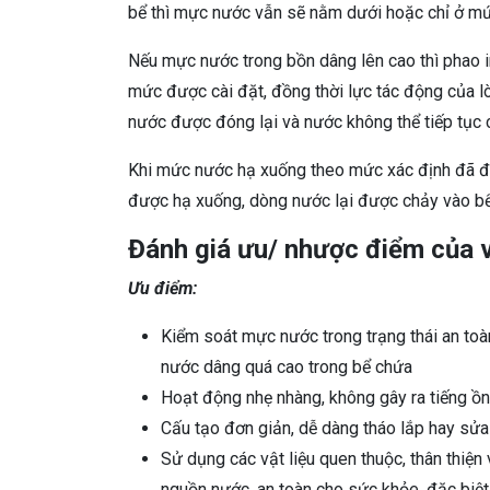
bể thì mực nước vẫn sẽ nằm dưới hoặc chỉ ở m
Nếu mực nước trong bồn dâng lên cao thì phao i
mức được cài đặt, đồng thời lực tác động của lò
nước được đóng lại và nước không thể tiếp tục
Khi mức nước hạ xuống theo mức xác định đã đượ
được hạ xuống, dòng nước lại được chảy vào bể
Đánh giá ưu/ nhược điểm của 
Ưu điểm:
Kiểm soát mực nước trong trạng thái an toà
nước dâng quá cao trong bể chứa
Hoạt động nhẹ nhàng, không gây ra tiếng ồ
Cấu tạo đơn giản, dễ dàng tháo lắp hay sửa 
Sử dụng các vật liệu quen thuộc, thân thiệ
nguồn nước, an toàn cho sức khỏe, đặc biệt