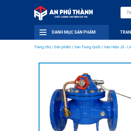
DANH MỤC SẢN PHẨM
TRAN
Trang chủ
/
Sản phẩm
/
Van Trung Quốc
/
Van Hiệu JS - L