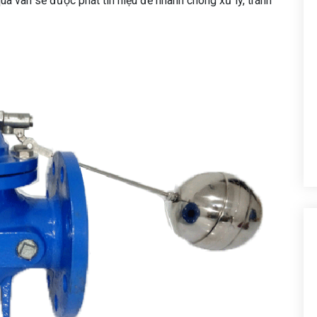
a van sẽ được phát tín hiệu để nhanh chóng xử lý, tránh