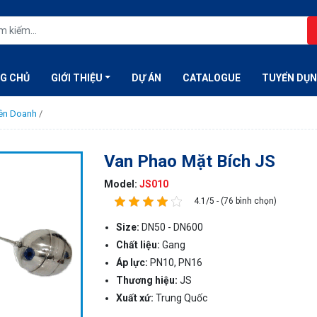
G CHỦ
GIỚI THIỆU
DỰ ÁN
CATALOGUE
TUYỂN DỤ
iên Doanh
/
Van Phao Mặt Bích JS
Model:
JS010
4.1/5 - (76 bình chọn)
Size:
DN50 - DN600
Chất liệu:
Gang
Áp lực:
PN10, PN16
Thương hiệu:
JS
Xuất xứ:
Trung Quốc