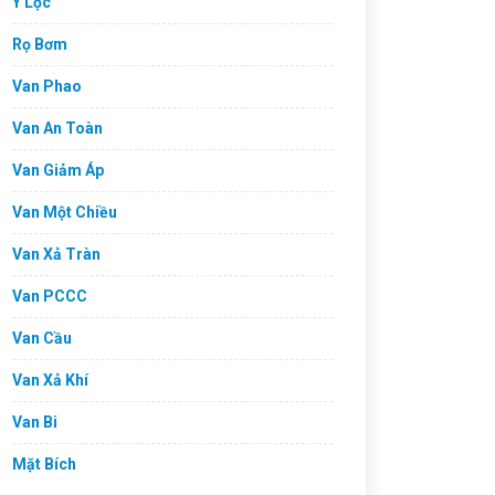
Y Lọc
Rọ Bơm
Van Phao
Van An Toàn
Van Giảm Áp
Van Một Chiều
Van Xả Tràn
Van PCCC
Van Cầu
Van Xả Khí
Van Bi
Mặt Bích