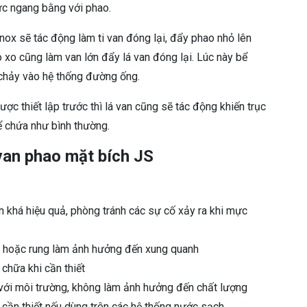
ức ngang bằng với phao.
nox sẽ tác động làm ti van đóng lại, đẩy phao nhỏ lên
 xo cũng làm van lớn đẩy lá van đóng lại. Lúc này bể
 chảy vào hệ thống đường ống.
c thiết lập trước thì lá van cũng sẽ tác động khiến trục
 chứa như bình thường.
van phao mặt bích JS
n khá hiệu quả, phòng tránh các sự cố xảy ra khi mực
n hoặc rung làm ảnh hưởng đến xung quanh
chữa khi cần thiết
n với môi trường, không làm ảnh hưởng đến chất lượng
 cần thiết nếu dùng trên các hệ thống nước sạch