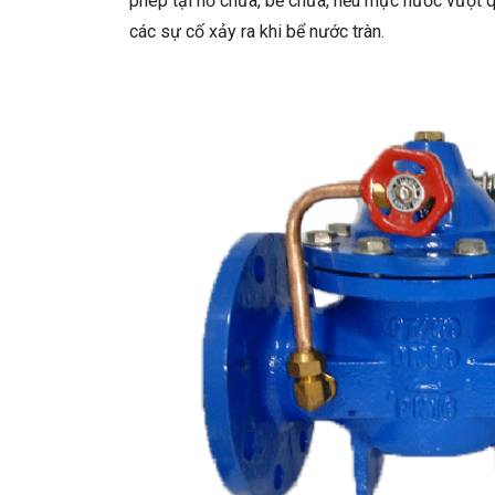
phép tại hồ chứa, bể chứa, nếu mực nước vượt qu
các sự cố xảy ra khi bể nước tràn.