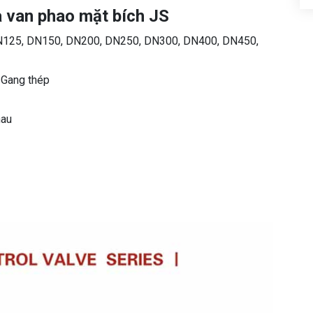
a van phao mặt bích JS
N125, DN150, DN200, DN250, DN300, DN400, DN450,
: Gang thép
hau