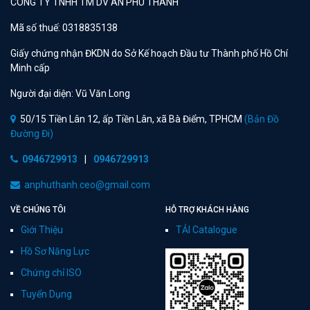
CÔNG TY TNHH TM DV AN PHÚ THÀNH
Mã số thuế: 0318835138
Giấy chứng nhận ĐKDN do Sở Kế hoạch Đầu tư Thành phố Hồ Chí
Minh cấp
Người đại diện: Vũ Văn Long
50/15 Tiền Lân 12, ấp Tiền Lân, xã Bà Điểm, TPHCM
(Bản Đồ
Đường Đi)
0946729913
|
0946729913
anphuthanh.ceo@gmail.com
VỀ CHÚNG TÔI
HỖ TRỢ KHÁCH HÀNG
Giới Thiệu
TẢI Catalogue
Hồ Sơ Năng Lực
Chứng chỉ ISO
Tuyển Dụng