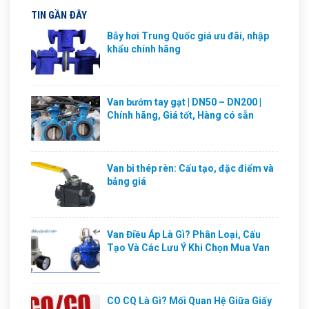
TIN GẦN ĐÂY
Bẫy hơi Trung Quốc giá ưu đãi, nhập
khẩu chính hãng
Van bướm tay gạt | DN50 – DN200 |
Chính hãng, Giá tốt, Hàng có sẵn
Van bi thép rèn: Cấu tạo, đặc điểm và
bảng giá
Van Điều Áp Là Gì? Phân Loại, Cấu
Tạo Và Các Lưu Ý Khi Chọn Mua Van
CO CQ Là Gì? Mối Quan Hệ Giữa Giấy