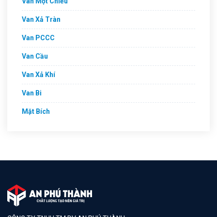
Van Một Chiều
Van Xả Tràn
Van PCCC
Van Cầu
Van Xả Khí
Van Bi
Mặt Bích