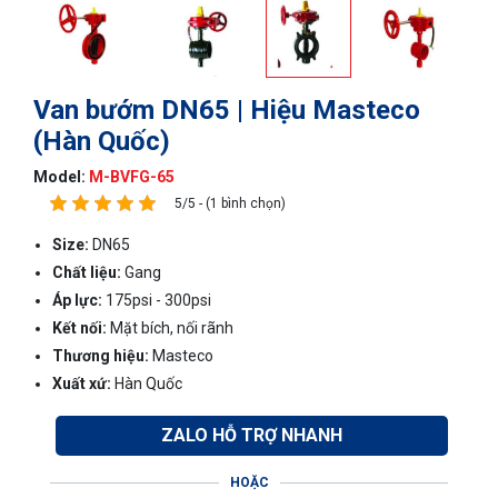
Van bướm DN65 | Hiệu Masteco
(Hàn Quốc)
Model:
M-BVFG-65
5/5 - (1 bình chọn)
Size:
DN65
Chất liệu:
Gang
Áp lực:
175psi - 300psi
Kết nối:
Mặt bích, nối rãnh
Thương hiệu:
Masteco
Xuất xứ:
Hàn Quốc
ZALO HỖ TRỢ NHANH
HOẶC