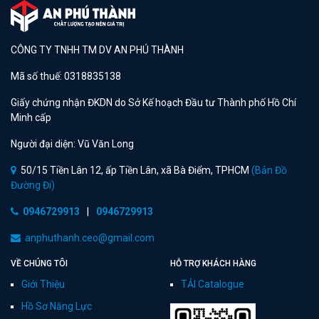
CÔNG TY TNHH TM DV AN PHÚ THÀNH
Mã số thuế: 0318835138
Giấy chứng nhận ĐKDN do Sở Kế hoạch Đầu tư Thành phố Hồ Chí
Minh cấp
Người đại diện: Vũ Văn Long
50/15 Tiền Lân 12, ấp Tiền Lân, xã Bà Điểm, TPHCM
(Bản Đồ
Đường Đi)
0946729913
|
0946729913
anphuthanh.ceo@gmail.com
VỀ CHÚNG TÔI
HỖ TRỢ KHÁCH HÀNG
Giới Thiệu
TẢI Catalogue
Hồ Sơ Năng Lực