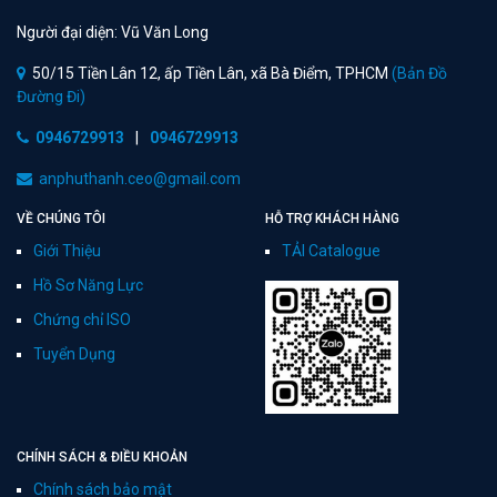
Người đại diện: Vũ Văn Long
50/15 Tiền Lân 12, ấp Tiền Lân, xã Bà Điểm, TPHCM
(Bản Đồ
Đường Đi)
0946729913
|
0946729913
anphuthanh.ceo@gmail.com
VỀ CHÚNG TÔI
HỖ TRỢ KHÁCH HÀNG
Giới Thiệu
TẢI Catalogue
Hồ Sơ Năng Lực
Chứng chỉ ISO
Tuyển Dụng
CHÍNH SÁCH & ĐIỀU KHOẢN
Chính sách bảo mật