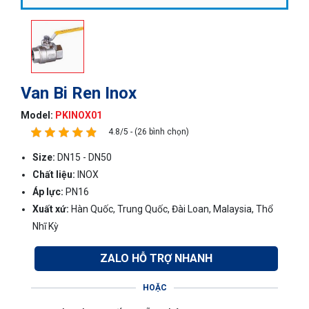
Van Bi Ren Inox
Model:
PKINOX01
4.8/5 - (26 bình chọn)
Size:
DN15 - DN50
Chất liệu:
INOX
Áp lực:
PN16
Xuất xứ:
Hàn Quốc, Trung Quốc, Đài Loan, Malaysia, Thổ
Nhĩ Kỳ
ZALO HỖ TRỢ NHANH
HOẶC