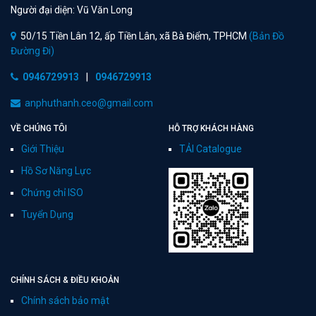
Người đại diện: Vũ Văn Long
50/15 Tiền Lân 12, ấp Tiền Lân, xã Bà Điểm, TPHCM
(Bản Đồ
Đường Đi)
0946729913
|
0946729913
anphuthanh.ceo@gmail.com
VỀ CHÚNG TÔI
HỖ TRỢ KHÁCH HÀNG
Giới Thiệu
TẢI Catalogue
Hồ Sơ Năng Lực
Chứng chỉ ISO
Tuyển Dụng
CHÍNH SÁCH & ĐIỀU KHOẢN
Chính sách bảo mật