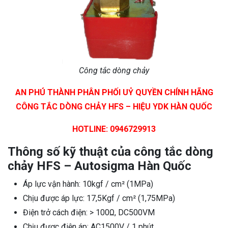
Công tắc dòng chảy
AN PHÚ THÀNH PHÂN PHỐI UỶ QUYỀN CHÍNH HÃNG
CÔNG TẮC DÒNG CHẢY HFS – HIỆU YDK HÀN QUỐC
HOTLINE: 0946729913
Thông số kỹ thuật của công tắc dòng
chảy HFS – Autosigma Hàn Quốc
Áp lực vận hành: 10kgf / cm² (1MPa)
Chịu được áp lực: 17,5Kgf / cm² (1,75MPa)
Điện trở cách điện: > 100Ω, DC500VM
Chịu được điện áp: AC1500V / 1 phút