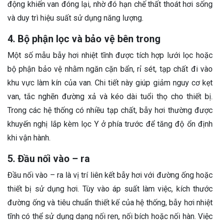
động khiến van đóng lại, nhờ đó hạn chế thất thoát hơi sống
và duy trì hiệu suất sử dụng năng lượng.
4. Bộ phận lọc và bảo vệ bên trong
Một số mẫu bẫy hơi nhiệt tĩnh được tích hợp lưới lọc hoặc
bộ phận bảo vệ nhằm ngăn cặn bẩn, rỉ sét, tạp chất đi vào
khu vực làm kín của van. Chi tiết này giúp giảm nguy cơ kẹt
van, tắc nghẽn đường xả và kéo dài tuổi thọ cho thiết bị.
Trong các hệ thống có nhiều tạp chất, bẫy hơi thường được
khuyến nghị lắp kèm lọc Y ở phía trước để tăng độ ổn định
khi vận hành.
5. Đầu nối vào – ra
Đầu nối vào – ra là vị trí liên kết bẫy hơi với đường ống hoặc
thiết bị sử dụng hơi. Tùy vào áp suất làm việc, kích thước
đường ống và tiêu chuẩn thiết kế của hệ thống, bẫy hơi nhiệt
tĩnh có thể sử dụng dạng nối ren, nối bích hoặc nối hàn. Việc