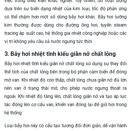
việc trong điều kiện khắc nghiệt. Tuy nhiên, do hoạt động
dựa trên sự biến dạng nhiệt của kim loại, tốc độ phản ứng
có thể chậm hơn một số dòng bẫy hơi khác. Bẫy hơi lưỡng
kim thường được dùng cho đường ống hơi, tuyến steam
tracing áp suất cao, hệ thống gia nhiệt công nghiệp hoặc các
vị trí không yêu cầu xả nước ngưng tức thời.
3. Bẫy hơi nhiệt tĩnh kiểu giãn nở chất lỏng
Bẫy hơi nhiệt tĩnh kiểu giãn nở chất lỏng sử dụng sự thay đổi
thể tích của chất lỏng bên trong bộ phận cảm biến để đóng
mở van. Khi nhiệt độ còn thấp, chất lỏng chưa giãn nở đủ lớn
nên van ở trạng thái mở, cho phép nước ngưng thoát ra
ngoài. Khi nhiệt độ tăng lên, chất lỏng giãn nở và tạo áp lực
tác động lên cơ cấu van, khiến van đóng lại để giữ hơi trong
hệ thống.
Loại bẫy hơi này có cấu tạo tương đối đơn giản, dễ vận hành