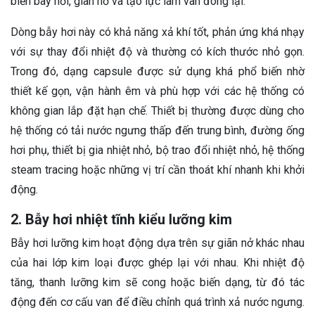
biến bay hơi, giãn nở và tạo lực làm van đóng lại.
Dòng bẫy hơi này có khả năng xả khí tốt, phản ứng khá nhạy
với sự thay đổi nhiệt độ và thường có kích thước nhỏ gọn.
Trong đó, dạng capsule được sử dụng khá phổ biến nhờ
thiết kế gọn, vận hành êm và phù hợp với các hệ thống có
không gian lắp đặt hạn chế. Thiết bị thường được dùng cho
hệ thống có tải nước ngưng thấp đến trung bình, đường ống
hơi phụ, thiết bị gia nhiệt nhỏ, bộ trao đổi nhiệt nhỏ, hệ thống
steam tracing hoặc những vị trí cần thoát khí nhanh khi khởi
động.
2. Bẫy hơi nhiệt tĩnh kiểu lưỡng kim
Bẫy hơi lưỡng kim hoạt động dựa trên sự giãn nở khác nhau
của hai lớp kim loại được ghép lại với nhau. Khi nhiệt độ
tăng, thanh lưỡng kim sẽ cong hoặc biến dạng, từ đó tác
động đến cơ cấu van để điều chỉnh quá trình xả nước ngưng.