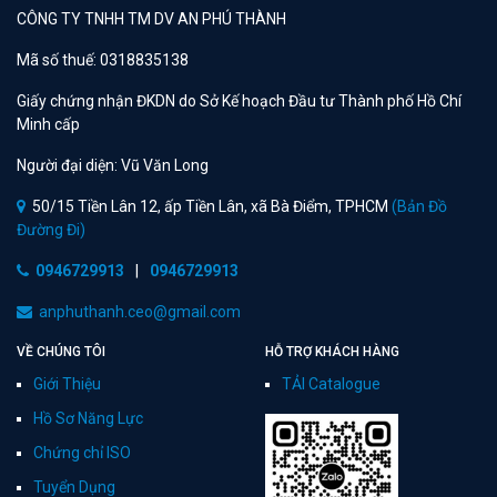
CÔNG TY TNHH TM DV AN PHÚ THÀNH
Mã số thuế: 0318835138
Giấy chứng nhận ĐKDN do Sở Kế hoạch Đầu tư Thành phố Hồ Chí
Minh cấp
Người đại diện: Vũ Văn Long
50/15 Tiền Lân 12, ấp Tiền Lân, xã Bà Điểm, TPHCM
(Bản Đồ
Đường Đi)
0946729913
|
0946729913
anphuthanh.ceo@gmail.com
VỀ CHÚNG TÔI
HỖ TRỢ KHÁCH HÀNG
Giới Thiệu
TẢI Catalogue
Hồ Sơ Năng Lực
Chứng chỉ ISO
Tuyển Dụng