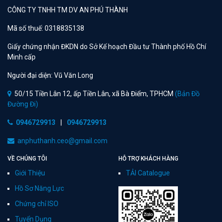
CÔNG TY TNHH TM DV AN PHÚ THÀNH
Mã số thuế: 0318835138
Giấy chứng nhận ĐKDN do Sở Kế hoạch Đầu tư Thành phố Hồ Chí
Minh cấp
Người đại diện: Vũ Văn Long
50/15 Tiền Lân 12, ấp Tiền Lân, xã Bà Điểm, TPHCM
(Bản Đồ
Đường Đi)
0946729913
|
0946729913
anphuthanh.ceo@gmail.com
VỀ CHÚNG TÔI
HỖ TRỢ KHÁCH HÀNG
Giới Thiệu
TẢI Catalogue
Hồ Sơ Năng Lực
Chứng chỉ ISO
Tuyển Dụng