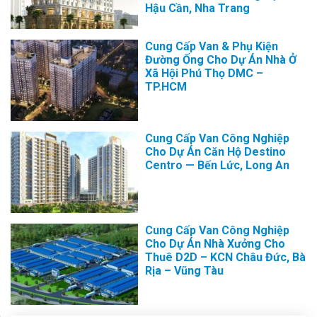
Hậu Cần, Nha Trang
Cung Cấp Van & Phụ Kiện
Đường Ống Cho Dự Án Nhà Ở
Xã Hội Phú Thọ DMC –
TP.HCM
Cung Cấp Van Công Nghiệp
Cho Dự Án Căn Hộ Destino
Centro — Bến Lức, Long An
Cung Cấp Van Công Nghiệp
Cho Dự Án Nhà Xưởng Cho
Thuê D2D – KCN Châu Đức, Bà
Rịa – Vũng Tàu