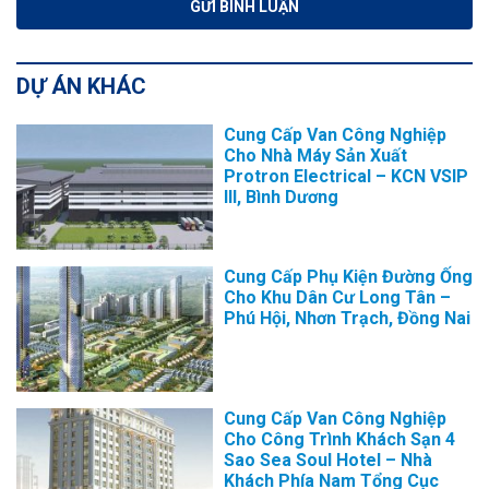
DỰ ÁN KHÁC
Cung Cấp Van Công Nghiệp
Cho Nhà Máy Sản Xuất
Protron Electrical – KCN VSIP
III, Bình Dương
Cung Cấp Phụ Kiện Đường Ống
Cho Khu Dân Cư Long Tân –
Phú Hội, Nhơn Trạch, Đồng Nai
Cung Cấp Van Công Nghiệp
Cho Công Trình Khách Sạn 4
Sao Sea Soul Hotel – Nhà
Khách Phía Nam Tổng Cục