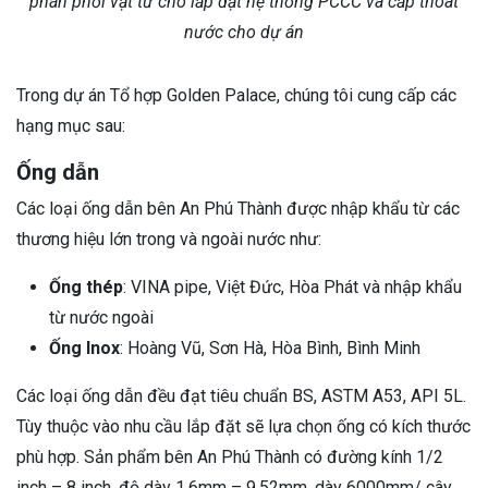
phân phối vật tư cho lắp đặt hệ thống PCCC và cấp thoát
nước cho dự án
Trong dự án Tổ hợp Golden Palace, chúng tôi cung cấp các
hạng mục sau:
Ống dẫn
Các loại ống dẫn bên An Phú Thành được nhập khẩu từ các
thương hiệu lớn trong và ngoài nước như:
Ống thép
: VINA pipe, Việt Đức, Hòa Phát và nhập khẩu
từ nước ngoài
Ống Inox
: Hoàng Vũ, Sơn Hà, Hòa Bình, Bình Minh
Các loại ống dẫn đều đạt tiêu chuẩn BS, ASTM A53, API 5L.
Tùy thuộc vào nhu cầu lắp đặt sẽ lựa chọn ống có kích thước
phù hợp. Sản phẩm bên An Phú Thành có đường kính 1/2
inch – 8 inch, độ dày 1,6mm – 9,52mm, dày 6000mm/ cây.