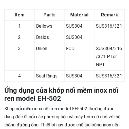
Item
Parts
Material
Remark
1
Bellows
SUS304
SUS316/321
2
Braids
SUS304
3
Union
FCD
SUS304/316
/321 PT.or
NPT
4
Seal Rings
SUS304
SUS316/321
Ứng dụng của khớp nối mềm inox nối
ren model EH-502
Khớp nối mềm inox nối ren model EH-502 thường được
dùng để kết nối các phương tiện và máy bơm cỡ nhỏ với hệ
thống đường ống. Thiết bị này được chế tác bằng inox nên