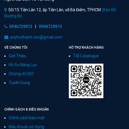
50/15 Tiền Lân 12, ấp Tiền Lân, xã Bà Điểm, TPHCM
(Bản Đồ
Đường Đi)
0946729913
|
0946729913
anphuthanh.ceo@gmail.com
VỀ CHÚNG TÔI
HỖ TRỢ KHÁCH HÀNG
Giới Thiệu
TẢI Catalogue
Hồ Sơ Năng Lực
Chứng chỉ ISO
Tuyển Dụng
CHÍNH SÁCH & ĐIỀU KHOẢN
Chính sách bảo mật
Điều khoản sử dụng