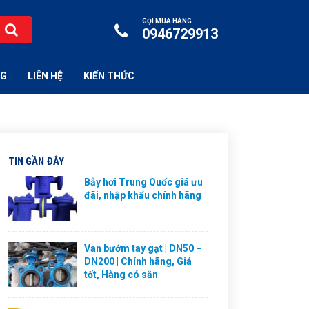
GỌI MUA HÀNG
0946729913
NG
LIÊN HỆ
KIẾN THỨC
TIN GẦN ĐÂY
Bẫy hơi Trung Quốc giá ưu
đãi, nhập khẩu chính hãng
Van bướm tay gạt | DN50 –
DN200 | Chính hãng, Giá
tốt, Hàng có sẵn