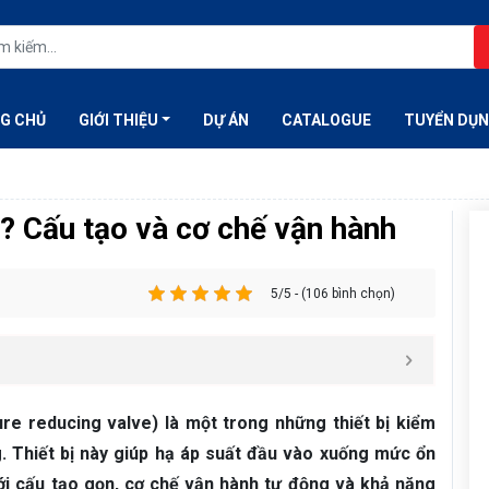
G CHỦ
GIỚI THIỆU
DỰ ÁN
CATALOGUE
TUYỂN DỤ
ì? Cấu tạo và cơ chế vận hành
5/5 - (106 bình chọn)
ure reducing valve) là một trong những thiết bị kiểm
. Thiết bị này giúp hạ áp suất đầu vào xuống mức ổn
Với cấu tạo gọn, cơ chế vận hành tự động và khả năng