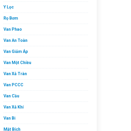
Y Lọc
Rọ Bơm
Van Phao
Van An Toàn
Van Giảm Áp
Van Một Chiều
Van Xả Tràn
Van PCCC
Van Cầu
Van Xả Khí
Van Bi
Mặt Bích