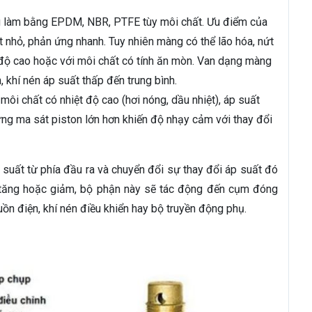
 làm bằng EPDM, NBR, PTFE tùy môi chất. Ưu điểm của
 nhỏ, phản ứng nhanh. Tuy nhiên màng có thể lão hóa, nứt
ệt độ cao hoặc với môi chất có tính ăn mòn. Van dạng màng
 khí nén áp suất thấp đến trung bình.
môi chất có nhiệt độ cao (hơi nóng, dầu nhiệt), áp suất
ưng ma sát piston lớn hơn khiến độ nhạy cảm với thay đổi
suất từ phía đầu ra và chuyển đổi sự thay đổi áp suất đó
a tăng hoặc giảm, bộ phận này sẽ tác động đến cụm đóng
ồn điện, khí nén điều khiển hay bộ truyền động phụ.