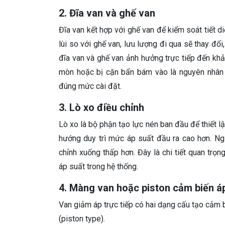
2. Đĩa van và ghế van
Đĩa van kết hợp với ghế van để kiểm soát tiết d
lùi so với ghế van, lưu lượng đi qua sẽ thay đổi
đĩa van và ghế van ảnh hưởng trực tiếp đến khả 
mòn hoặc bị cặn bẩn bám vào là nguyên nhân 
đúng mức cài đặt.
3. Lò xo điều chỉnh
Lò xo là bộ phận tạo lực nén ban đầu để thiết l
hướng duy trì mức áp suất đầu ra cao hơn. Ngư
chỉnh xuống thấp hơn. Đây là chi tiết quan trọ
áp suất trong hệ thống.
4. Màng van hoặc piston cảm biến á
Van giảm áp trực tiếp có hai dạng cấu tạo cảm 
(piston type).